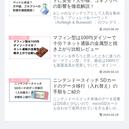
トに安全？犬や猫、ゴキブリへ
の影響を徹底解説！
おしゃれなインテリアとして人気を集め
ている「アシュレイ&バーウッド
（Ashleigh & Burwood）」のフレグラン
スランプ。空間を華やかな香りで満たす
2025.08.20
だけでなく、除菌・消臭効果があるとし
て愛用者も増えています。ただ、ペット
マフィン型は100均ダイソーで
暮らしの情報
を飼っている...
十分？ネット通販の金属型と焼
き上がり比較レビュー
マフィンを作ろうと思ったときに迷うの
が「マフィン型」です。最近は100均で
も製菓道具が充実していて、ダイソーで
もマフィン型が販売されています。とは
2026.04.13
いえ、100均のマフィン型でもちゃんと
焼ける？値段の差は焼き上がりに影響す
ニンテンドースイッチ SDカー
暮らしの情報
る？と気になる人も多...
ドのデータ移行（入れ替え）の
手順をご紹介
ニンテンドースイッチ本体のデータ容量
は32GBと少ないので、microSDカード
も合わせて使用されている方も多いかと
思います。使用期間が長くなってくる
2024.04.26
と、ダウンロード版のソフト購入などで
SDカードが容量不足になり、より容量
が大きなものに交換...