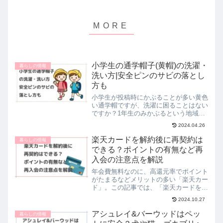
小学生の通学帽子(黄帽)の洗濯・
暮らしの情報
洗い方|安全ピンのサビの落とし
方も
小学生が投稿時にかぶることが多い黄色
い通学帽ですが、洗濯に困ることはない
ですか？1年生のみかぶるという地域も
あるようですが、うちの子の学校は６年
2024.04.26
生までの着用、また登校班が識別できる
ワッペンやら、交通安全のバッジやらを
楽天カードを解約後に再契約は
暮らしの情報
付けるために安全ピンを３...
できる？ポイントの有無など再
入会の注意点を解説
年会費無料なのに、高還元率でポイント
がたまるなどメリットの多い「楽天カー
ド」。この記事では、「楽天カードを一
度解約した後に再契約は出来るのか？」
2024.10.27
「再入会時にポイントはもらえる？」
「以前のポイントはどうなる？」など、
アシュレイ&バーウッドはペッ
暮らしの情報
様々な疑問について解説して...