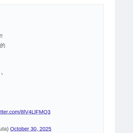
️
期的
い
witter.com/8lV4LlFMQ3
ta)
October 30, 2025