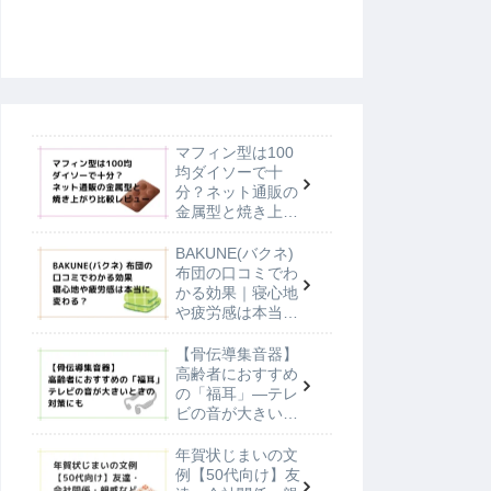
マフィン型は100
均ダイソーで十
分？ネット通販の
金属型と焼き上が
り比較レビュー
BAKUNE(バクネ)
布団の口コミでわ
かる効果｜寝心地
や疲労感は本当に
変わる？
【骨伝導集音器】
高齢者におすすめ
の「福耳」—テレ
ビの音が大きいと
きの対策にも
年賀状じまいの文
例【50代向け】友