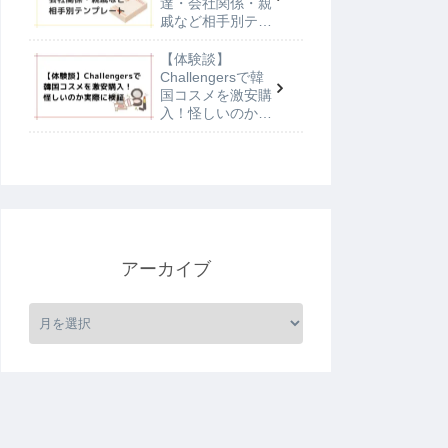
達・会社関係・親
戚など相手別テン
プレート
【体験談】
Challengersで韓
国コスメを激安購
入！怪しいのか実
際に検証
アーカイブ