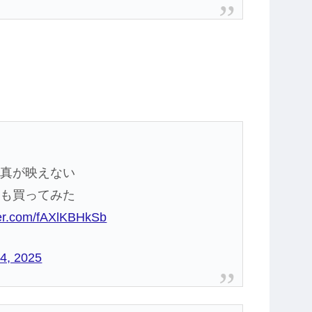
写真が映えない
らも買ってみた
tter.com/fAXlKBHkSb
4, 2025