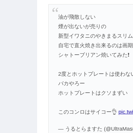
油が飛散しない
煙が出ないが売りの
新型イワタニのやきまるスリム‼
自宅で直火焼き出来るのは画
シャトーブリアン焼いてみた❗️
2度とホットプレートは使わな
バカやろー
ホットプレートはクソまずい
このコンロはサイコー👌
pic.t
— うるとらますた (@UltraMasu