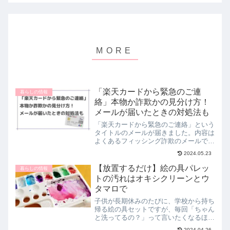
「楽天カードから緊急のご連
暮らしの情報
絡」本物か詐欺かの見分け方！
メールが届いたときの対処法も
「楽天カードから緊急のご連絡」という
タイトルのメールが届きました。内容は
よくあるフィッシング詐欺のメールで、
いつもなら無視するところですが、フィ
2024.05.23
ッシングメールはいつも迷惑メールに振
り分けられるのに、今回は振り分けられ
【放置するだけ】絵の具パレッ
暮らしの情報
ていなかった不正利用され...
トの汚れはオキシクリーンとウ
タマロで
子供が長期休みのたびに、学校から持ち
帰る絵の具セットですが、毎回「ちゃん
と洗ってるの？」って言いたくなるほ
ど、絵の具の汚れが染みついてはいませ
2024.04.26