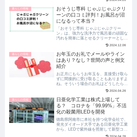
んか？絵の具は対象物に定着する性質が
あるため、洗い残しを放置すると取れに
おそうじ専科 じゃぶじゃぶクリ
暮らしの情報
くくなっていきます。学校で...
ーンの口コミ評判！お風呂が沼
になるって本当？
「おそうじ専科 じゃぶじゃぶクリー
ン」は、強力な洗浄力で風呂釜の頑固な
汚れを簡単に落とせるクリーナーとして
人気です。一部では「お風呂が沼にな
2024.12.06
る」という噂もあるほどですが、果たし
てその真相はどうなのでしょうか？この
お年玉のお礼でメールやライン
暮らしの情報
記事ではじゃぶじゃぶクリーン...
はあり？なし？世間の声と例文
紹介
お正月にもらうお年玉を、直接受け取ら
ずに間接的に受け取ることもありますよ
ね。そういう場合のお礼はどうしたらよ
いのでしょうか？本来であれば、手紙も
2024.04.26
しくは電話をかけてお礼を伝えるのがマ
ナーとされています。ですので、できる
日亜化学工業は株式上場して
暮らしの情報
なら手紙を書いたり、電話...
る？ コロナを「99.99%」不活
化の殺菌用LEDを開発
徳島県阿南市に本社を持つ化学会社で、
発光ダイオ―ド大手である日亜化学工業
から、LEDで紫外線を照射して新型コロ
ナウイルスを不活化し、殺菌に利用でき
2024.04.26