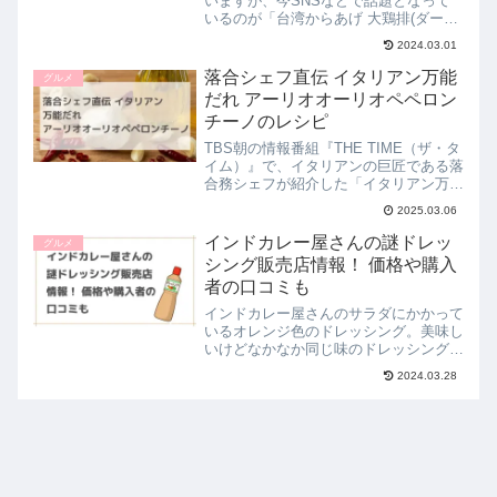
いますが、今SNSなどで話題となって
いるのが「台湾からあげ 大鶏排(ダージ
ーパイ) 」。この台湾からあげは、顔と
2024.03.01
同じくらいのビックリするほど大きなサ
イズが特徴の、スパイスが効いた美味し
落合シェフ直伝 イタリアン万能
グルメ
い鶏のからあげです。...
だれ アーリオオーリオペペロン
チーノのレシピ
TBS朝の情報番組『THE TIME（ザ・タ
イム）』で、イタリアンの巨匠である落
合務シェフが紹介した「イタリアン万能
だれ」の作り方をご紹介します。たった
2025.03.06
3つの材料で簡単に作れる作り置きだ
れ。番組では野菜も美味しく食べれると
インドカレー屋さんの謎ドレッ
グルメ
紹介されていました...
シング販売店情報！ 価格や購入
者の口コミも
インドカレー屋さんのサラダにかかって
いるオレンジ色のドレッシング。美味し
いけどなかなか同じ味のドレッシングに
出会えないという声が多い中、調味料メ
2024.03.28
ーカーのリケンから「インドカレー屋さ
んの謎ドレッシング」として商品化され
ました。この記事では「イ...