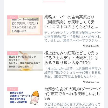
業務スーパーの吉備高原どり
グルメ
（国産鶏肉）が美味しくて安
い！コストコのさくらどりとの
違いは？
テレビのランキング番組で業務スーパー
の国産鶏肉が安くて美味しいと紹介され
ていました。業務スーパーでブラジル産
などの大容量の冷凍鶏肉が販売されてい
2024.04.26
るのはなんとなく知っていましたが、国
産で大容量の鶏肉が販売されていること
極上はちみつ紅茶はどこで売っ
グルメ
を今回初めて知ることに。...
てる？カルディ・成城石井には
ある？取り扱い店をご紹介
「極上はちみつ紅茶」は兵庫県神戸市の
紅茶専門店ラクシュミーを代表する看板
商品。開発に2年以上も要したというこ
の商品は、発売から10年を迎え今や大
2022.07.13
人気商品に。この極上はちみつ紅茶は、
スペイン産の上質なはちみつをたっぷり
台湾からあげ 大鶏排(ダージーパ
グルメ
と使用し、厳選した紅茶葉...
イ) 東京で食べれる美味しいお店
9選
タピオカをはじめ台湾グルメが流行って