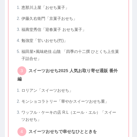
恵那川上屋「おせち菓子」
伊藤久右衛門「京菓子おせち」
福壽堂秀信「迎春菓子 おせち菓子」
勉強堂「甘いおせち(竹)」
福田屋×風味絶佳.山陰 「四季の十二撰 ひとくち上生菓
子詰合せ」
スイーツおせち2025 人気お取り寄せ通販 番外
編
ロリアン「スイーツおせち」
モンショコラトリー「華やかスイーツおせち重」
ワッフル・ケーキの店 R.L（エール・エル）「スイー
ツおせち」
スイーツおせちで幸せなひとときを