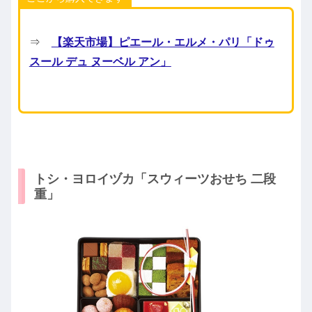
⇒
【楽天市場】ピエール・エルメ・パリ「ドゥ
スール デュ ヌーベル アン」
トシ・ヨロイヅカ「スウィーツおせち 二段
重」