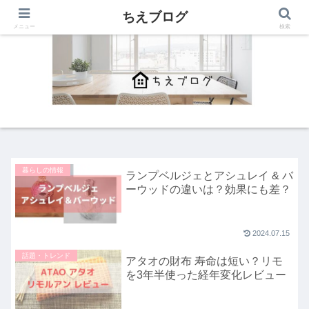
ちえブログ
メニュー
検索
暮らしの情報
ランプベルジェとアシュレイ & バ
ーウッドの違いは？効果にも差？
2024.07.15
話題・トレンド
アタオの財布 寿命は短い？リモ
を3年半使った経年変化レビュー