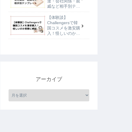
達・会社関係・親
戚など相手別テン
プレート
【体験談】
Challengersで韓
国コスメを激安購
入！怪しいのか実
際に検証
アーカイブ