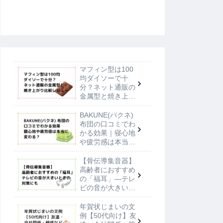
マフィン型は100
均ダイソーで十
分？ネット通販の
金属型と焼き上が
り比較レビュー
BAKUNE(バクネ)
布団の口コミでわ
かる効果｜寝心地
や疲労感は本当に
変わる？
【骨伝導集音器】
高齢者におすすめ
の「福耳」—テレ
ビの音が大きいと
きの対策にも
年賀状じまいの文
例【50代向け】友