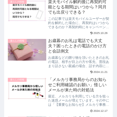
楽天モバイル解約後に再契約可
暮らしの情報
能となる期間はいつから？同月
でも出戻りできる？
この記事では楽天モバイルユーザーが契
約を解約した場合に、再契約はいつから
できるのか？再契約時にキャンペーンの
適用はあるのか？再契約時は電話番号が
2025.10.26
変わるのか？などの疑問についてご紹介
しています。再契約の注意点や申込方法
お歳暮のお礼は電話でも大丈
暮らしの情報
もあわせてご紹介している...
夫？困ったときの電話のかけ方
と会話例文
お歳暮などの贈り物を頂いたときのお礼
の電話、相手が目上の方や客先、普段あ
まり話さない親戚の場合、話す内容に困
ることがありますよね。そもそも、お礼
2024.11.21
の連絡の正式なマナーとしては、手紙や
はがきを送るのが基本とされています。
「メルカリ事務局からのお知ら
暮らしの情報
そのため、本来はお礼の手...
せご利用確認のお願い」怪しい
メールが来た時の対処法
最近、メルカリを利用している方を狙っ
た迷惑メールが増えています。その中に
は「【重要なお知らせ】メルカリ事務局
からのお知らせご利用確認のお願い」と
2024.12.17
いうタイトルのメールも。このメールは