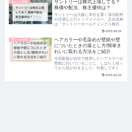
一見するとメルカリ公式から送られてき
サントリーは株式上場してる？
暮らしの情報
たように見えますが、実際...
株価や配当、株主優待は？
サントリーは大阪に本社を置く清涼飲料
や洋酒などのトップメーカー。正式名称
は「サントリーホールディングス株式会
社」で、2009年の持株会社化によって
2025.09.03
「サントリー株式会社」から社名を変更
しています。そんなサントリーに「株を
ヘアカラーや毛染めが壁紙や壁
暮らしの情報
購入したい」や「サント...
についたときの落とし方/簡単き
れいに取れる方法をご紹介
今回家族が自宅で使用したヘアカラーが
壁紙に付いていることに、しばらく経っ
てから気が付きました。付着してすぐで
はなかったので、ぞうきんで拭いてみて
2024.04.26
も全然落ちなかったのですが、いろいろ
と試してみて最終的に綺麗に落ちまし
た。といっても、難しいこと...