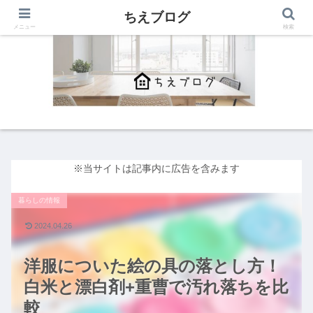
ちえブログ
メニュー
検索
※当サイトは記事内に広告を含みます
暮らしの情報
2024.04.26
洋服についた絵の具の落とし方！
白米と漂白剤+重曹で汚れ落ちを比
較