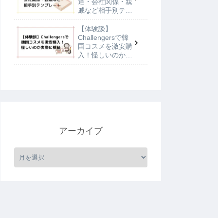
達・会社関係・親
戚など相手別テン
プレート
【体験談】
Challengersで韓
国コスメを激安購
入！怪しいのか実
際に検証
アーカイブ