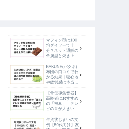
マフィン型は100
均ダイソーで十
分？ネット通販の
金属型と焼き上が
り比較レビュー
BAKUNE(バクネ)
布団の口コミでわ
かる効果｜寝心地
や疲労感は本当に
変わる？
【骨伝導集音器】
高齢者におすすめ
の「福耳」—テレ
ビの音が大きいと
きの対策にも
年賀状じまいの文
例【50代向け】友