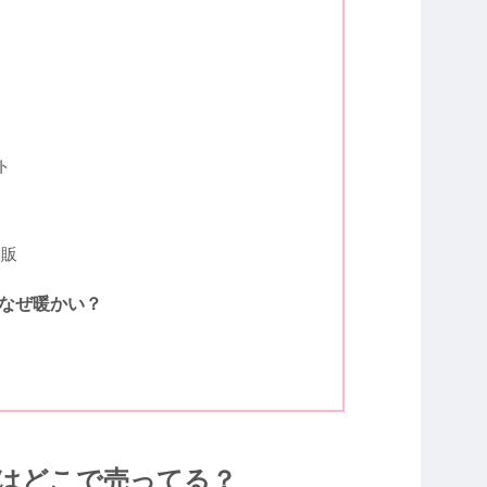
ト
通販
なぜ暖かい？
はどこで売ってる？