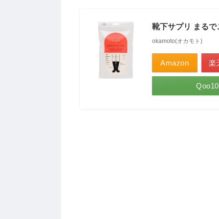
靴下サプリ まる
okamoto(オカモト)
Amazon
楽
Qoo10