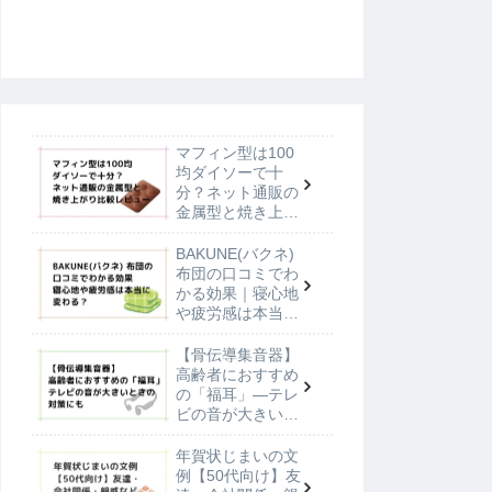
マフィン型は100
均ダイソーで十
分？ネット通販の
金属型と焼き上が
り比較レビュー
BAKUNE(バクネ)
布団の口コミでわ
かる効果｜寝心地
や疲労感は本当に
変わる？
【骨伝導集音器】
高齢者におすすめ
の「福耳」—テレ
ビの音が大きいと
きの対策にも
年賀状じまいの文
例【50代向け】友