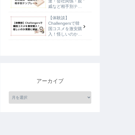
達・会社関係・親
戚など相手別テン
プレート
【体験談】
Challengersで韓
国コスメを激安購
入！怪しいのか実
際に検証
アーカイブ