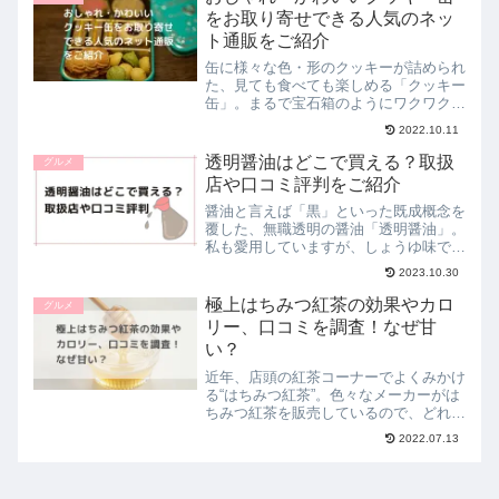
してい...
をお取り寄せできる人気のネッ
ト通販をご紹介
缶に様々な色・形のクッキーが詰められ
た、見ても食べても楽しめる「クッキー
缶」。まるで宝石箱のようにワクワクさ
せてくれるクッキー缶は、クッキー好き
2022.10.11
にはたまりませんよね。そこで、この記
事では定番の商品から、個人の作家さん
透明醤油はどこで買える？取扱
グルメ
の商品までおしゃれ、かわ...
店や口コミ評判をご紹介
醤油と言えば「黒」といった既成概念を
覆した、無職透明の醤油「透明醤油」。
私も愛用していますが、しょうゆ味で仕
上げたいけど食材の色を活かしたいとい
2023.10.30
うときにすごく重宝しています。そんな
透明醤油を購入したい方のために販売店
極上はちみつ紅茶の効果やカロ
グルメ
情報や、実際に使っている...
リー、口コミを調査！なぜ甘
い？
近年、店頭の紅茶コーナーでよくみかけ
る“はちみつ紅茶”。色々なメーカーがは
ちみつ紅茶を販売しているので、どれを
選んだらいいのか迷ってしまいますよ
2022.07.13
ね。そんな方にぜひおすすめしたいのが
「極上はちみつ紅茶」。「極上」とつく
となんだか特別感があって...