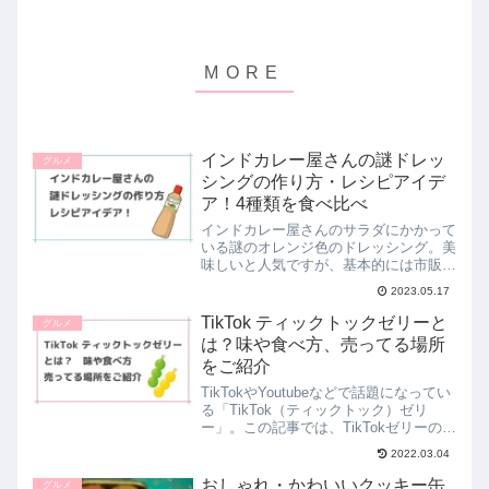
インドカレー屋さんの謎ドレッ
グルメ
シングの作り方・レシピアイデ
ア！4種類を食べ比べ
インドカレー屋さんのサラダにかかって
いる謎のオレンジ色のドレッシング。美
味しいと人気ですが、基本的には市販品
ではなく、各店舗オリジナルで作成した
2023.05.17
ドレッシングが使用がされています。そ
んな中、リケンが「インドカレー屋さん
TikTok ティックトックゼリーと
グルメ
の謎ドレッシング」として...
は？味や食べ方、売ってる場所
をご紹介
TikTokやYoutubeなどで話題になってい
る「TikTok（ティックトック）ゼリ
ー」。この記事では、TikTokゼリーの商
品概要や、気になる味、話題の食べ方
2022.03.04
や、欲しいけどなかなか手に入らないと
いう方のために売っている場所をご紹介
おしゃれ・かわいいクッキー缶
グルメ