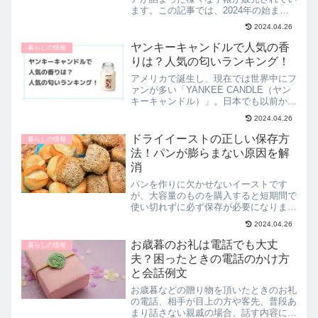
ます。この記事では、2024年の始まり
にぴったりの“夢や目標を叶える手帳”か
2024.04.26
ら、長年発売されている人気のものを５
つご紹介。あわせてそれぞれの手帳の口
ヤンキーキャンドルで人気の香
暮らしの情報
コミも紹介しているの...
りは？人気の匂いランキング！
アメリカで誕生し、現在では世界中にフ
ァンが多い「YANKEE CANDLE（ヤン
キーキャンドル）」。日本でも以前から
人気の高いキャンドルですが、最近の韓
2024.04.26
国ブームもあり韓国の芸能人が愛用して
いるなどの理由などから、再び人気に火
ドライイーストの正しい保存方
暮らしの情報
が付いています。...
法！パンが膨らまない原因を解
消
パンを作りに欠かせないイーストです
が、大容量のものを購入すると短期間で
使い切れずに必ず保存が必要になります
よね。イーストの保存は冷蔵保存が基
2024.04.26
本。ただし、イーストには数種類あり、
種類別に保存方法がやや異なります。イ
お歳暮のお礼は電話でも大丈
暮らしの情報
ーストは保存方法を間違うこと...
夫？困ったときの電話のかけ方
と会話例文
お歳暮などの贈り物を頂いたときのお礼
の電話、相手が目上の方や客先、普段あ
まり話さない親戚の場合、話す内容に困