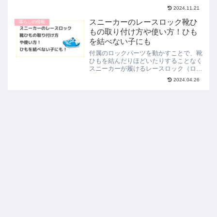
ることがありますよね。そもそも、お礼
2024.11.21
の連絡の正式なマナーとしては、手紙や
はがきを送るのが基本とされています。
スニーカーのレースロック靴ひ
暮らしの情報
そのため、本来はお礼の手...
もの取り付け方や使い方！ひも
を結べない子にも
付属のロックパーツを動かすことで、靴
ひもを結んだりほどいたりすることなく
スニーカーが履けるレースロック（ロッ
クレース）。トライアスリートが素早く
2024.04.26
靴を履き替えることができるよう開発さ
れたものですが、ひも靴に取り付ける
と、どんな靴でもスリッポン...